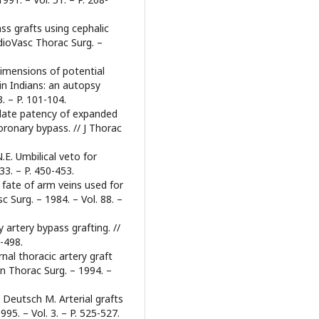
ss grafts using cephalic
rdioVasc Thorac Surg. –
Dimensions of potential
 in Indians: an autopsy
3. – P. 101-104.
d late patency of expanded
oronary bypass. // J Thorac
.E. Umbilical veto for
33. – P. 450-453.
e fate of arm veins used for
 Surg. – 1984. – Vol. 88. –
 artery bypass grafting. //
3-498.
nal thoracic artery graft
Ann Thorac Surg. – 1994. –
 Deutsch M. Arterial grafts
995. – Vol. 3. – P. 525-527.