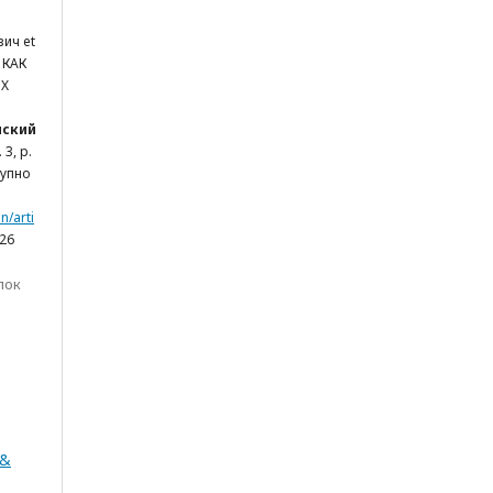
ич et
 КАК
ЯХ
нский
. 3, p.
тупно
n/arti
026
лок
 &