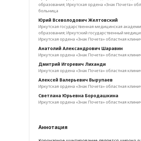
образования; Иркутская ордена «Знак Почета» об
больница
Юрий Всеволодович Желтовский
Иркутская государственная медицинская академ
образования; Иркутский государственный медици
Иркутская ордена «Знак Почета» областная клини
Анатолий Александрович Шаравин
Иркутская ордена «Знак Почета» областная клини
Дмитрий Игоревич Лиханди
Иркутская ордена «Знак Почета» областная клини
Алексей Валерьевич Вырупаев
Иркутская ордена «Знак Почета» областная клини
Светлана Юрьевна Бородашкина
Иркутская ордена «Знак Почета» областная клини
Аннотация
Коронарное шунтирование является широко 