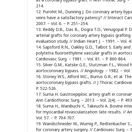
214.
12. Purohit M., Dunning J. Do coronary artery bypa
veins have a satisfactory patency? // Interact Ca
2007. – Vol. 6. – P. 251–254.
13. Reddy D.B., Das B., Dogra T.D., Venugopal P. 
arterial grafts for coronary artery bypass grafting
evaluation study. // Indian Heart J. – 1991. – Vol. 4
14. Sapsford R.N., Oakley G.D., Talbot S. Early an
polytetra fluoroethylene vascular grafts in aortoc
Cardiovasc Surg. – 1981. – Vol. 81. – P. 860-864.
15. Silver G.M., Katske G.E., Stutzman F.L., Wood N
aortocoronary bypass. // Angiology. – 1982. – Vol. 
16. Stoney W.S., Alford W.C., Burrus G.R., et al. Th
aortocoronary bypass grafts. // J Thorac Cardiovasc
P. 522-526.
17. Suma H. Gastroepiploic artery graft in coronary
Ann Cardiothorac Surg. – 2013. – Vol. 2(4). – P. 49
18. Suma H., Wanibuchi Y., Takeuchi A. Bovine inter
for myocardial revascularization: late results. // 
Vol. 57. – P. 704-707.
19. Wandschneider W., Wurnig P., Redtenbacher S.,
for coronary artery surgery. // Cardiovasc Surg. – 1