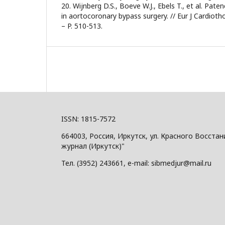
20. Wijnberg D.S., Boeve W.J., Ebels T., et al. Pate
in aortocoronary bypass surgery. // Eur J Cardiotho
– P. 510-513.
ISSN: 1815-7572
664003, Россия, Иркутск, ул. Красного Восст
журнал (Иркутск)"
Тел. (3952) 243661, e-mail: sibmedjur@mail.ru