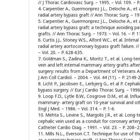
// J Thorac Cardiovasc Surg. – 1995. – Vol. 109. – P
4. Carpentier A., Guermonprez J.L., Deloche A., et
radial artery bypass graft // Ann Thorac Surg. – 197
5. Carpentier A., Guermonprez J.L., Deloche A., et
radial artery bypass graft: a technique avoiding p
grafts. // Ann Thorac Surg. – 1973. – Vol. 16. – P. 
6. Curtis J.J., Stoney W.S., Alford W.C., et al. Intim
radial artery aortocoronary bypass graft failure. /
– Vol. 20. – P. 628-635.
7. Goldman S., Zadina K., Moritz T., et al. Long-
vein and left internal mammary artery grafts afte
surgery: results from a Department of Veterans Af
J Am Coll Cardiol. – 2004. – Vol. 44 (11). – P. 2149-
8. Licht P., Jacobsen E., Lerbjerg G., et al P. Cephal
bypass surgery. // Eur J Cardio Thorac Surg. – 1996.
9. Loop F.D., Lytle B.W., Cosgrove D.M., et al. Infl
mammary- artery graft on 10-year survival and oth
Engl J Med. – 1986. – Vol. 314. – P. 1-6.
10. Mehta S., Levine S., Margolis J.R., et al. Long-
cephalic vein used as a conduit for coronary artery
Catheter Cardio Diag. – 1991. – Vol. 23. – P. 208–2
11. Mills N.L., Everson C.T. Technique for use of the
as a coronary bypass graft. // Ann Thorac Surg. – 1