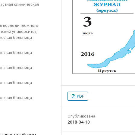
ластная клиническая
ия последипломного
нский университет;
ческая больница
ческая больница
ческая больница
ческая больница
PDF
ческая больница
Опубликована
2018-04-10
распространённым