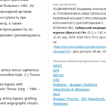
Как цитировать
я больных с ИБС. Из
ПОДКАМЕННЫЙ, Владимир Анатольев
коронарной артерии
al. ГОЛОВНАЯ ВЕНА (VENA CEPHALICA)
 Доступность при
РЕЗЕРВНЫЙ КОНДУИТ ПРИ ОПЕРАЦИ
КОРОНАРНОГО ШУНТИРОВАНИЯ У
етр, а также
БОЛЬНЫХ ИБС.
Сибирский медици
и проходимости, по
журнал (Иркутск) 16+
, [S.l.], v. 142, n
озволяют рекомендовать
22-25, апр. 2018. ISSN 1815-7572. Дос
на:
<
http://smj.ismu.baikal.ru/index.php/os
cle/view/147
>. Дата доступа: 08 авг. 2
Форматы библиографических ссы
ABNT
ial artery versus saphenous
APA
trolled trials. // J Thorac
BibTeX
CBE
nary bypass with
EndNote - формат EndNote
Ann Thorac Surg. – 1980. –
(Macintosh & Windows)
MLA
ry artery bypass grafting
Формат ProCite - RIS (Macintosh
l and angiographic results.
Windows)