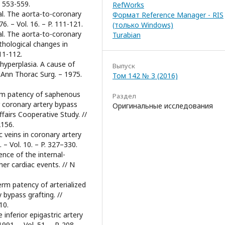
. 553-559.
RefWorks
 al. The aorta-to-coronary
Формат Reference Manager - RIS
6. – Vol. 16. – P. 111-121.
(только Windows)
 al. The aorta-to-coronary
Turabian
athological changes in
111-112.
al hyperplasia. A cause of
Выпуск
/ Ann Thorac Surg. – 1975.
Том 142 № 3 (2016)
term patency of saphenous
Раздел
r coronary artery bypass
Оригинальные исследования
fairs Cooperative Study. //
2156.
ic veins in coronary artery
 – Vol. 10. – P. 327–330.
uence of the internal-
er cardiac events. // N
term patency of arterialized
 bypass grafting. //
10.
 inferior epigastric artery
991. – Vol. 51. – P. 208-