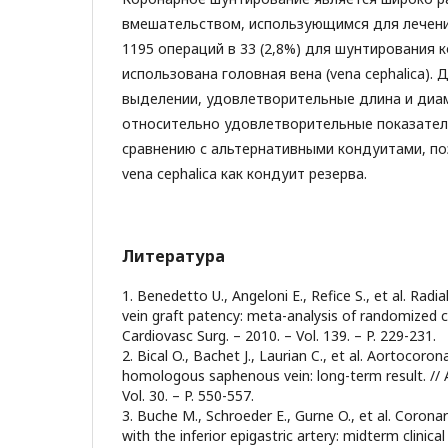
вмешательством, использующимся для лечени
1195 операций в 33 (2,8%) для шунтирования 
использована головная вена (vena cephalica).
выделении, удовлетворительные длина и диам
относительно удовлетворительные показател
сравнению с альтернативными кондуитами, п
vena cephalica как кондуит резерва.
Литература
1. Benedetto U., Angeloni E., Refice S., et al. Rad
vein graft patency: meta-analysis of randomized con
Cardiovasc Surg. – 2010. – Vol. 139. – P. 229-231.
2. Bical O., Bachet J., Laurian C., et al. Aortocoro
homologous saphenous vein: long-term result. // 
Vol. 30. – P. 550-557.
3. Buche M., Schroeder E., Gurne O., et al. Corona
with the inferior epigastric artery: midterm clinica