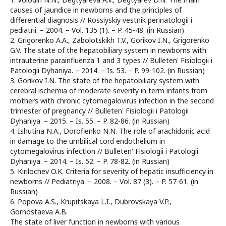
causes of jaundice in newborns and the principles of
differential diagnosis // Rossiyskiy vestnik perinatologii i
pediatrii. – 2004. – Vol. 135 (1). – P. 45-48. (in Russian)
2. Grigorenko A.A., Zabolotskikh T.V., Gorikov I.N., Grigorenko
G.V. The state of the hepatobiliary system in newborns with
intrauterine parainfluenza 1 and 3 types // Bulleten' Fisiologii i
Patologii Dyhaniya. – 2014. – Is. 53. – P. 99-102. (in Russian)
3. Gorikov I.N. The state of the hepatobiliary system with
cerebral ischemia of moderate severity in term infants from
mothers with chronic cytomegalovirus infection in the second
trimester of pregnancy // Bulleten' Fisiologii i Patologii
Dyhaniya. – 2015. – Is. 55. – P. 82-86. (in Russian)
4. Ishutina N.A., Dorofienko N.N. The role of arachidonic acid
in damage to the umbilical cord endothelium in
cytomegalovirus infection // Bulleten' Fisiologii i Patologii
Dyhaniya. – 2014. – Is. 52. – P. 78-82. (in Russian)
5. Kirilochev O.K. Criteria for severity of hepatic insufficiency in
newborns // Pediatriya. – 2008. – Vol. 87 (3). – P. 57-61. (in
Russian)
6. Popova A.S., Krupitskaya L.I., Dubrovskaya V.P.,
Gornostaeva A.B.
The state of liver function in newborns with various