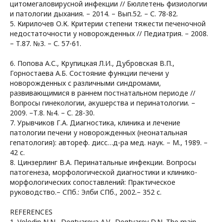
цитомегаловирусной инфекции // Бюллетень физиологии
и патологии дыхания. – 2014. – Вып.52. – С. 78-82.
5. Кирилочев О.К. Критерии степени тяжести печеночной
недостаточности у новорожденных // Педиатрия. – 2008.
– Т.87. №3. – С. 57-61.
6. Попова А.С., Крупицкая Л.И., Дубровская В.П.,
Горностаева А.Б. Состояние функции печени у
новорожденных с различными синдромами,
развивающимися в раннем постнатальном периоде //
Вопросы гинекологии, акушерства и перинатологии. –
2009. –Т.8. №4. – С. 28-30.
7. Урывчиков Г.А. Диагностика, клиника и лечение
патологии печени у новорожденных (неонатальная
гепатология): автореф. дисс…д-ра мед. наук. – М., 1989. –
42 с.
8. Цинзерлинг В.А. Перинатальные инфекции. Вопросы
патогенеза, морфологической диагностики и клинико-
морфологических сопоставлений: Практическое
руководство.– СПб.: Элби СПб., 2002.– 352 с.
REFERENCES
1. Volodin N.N., Degtyareva A.V., Degtyarev D.N. The main