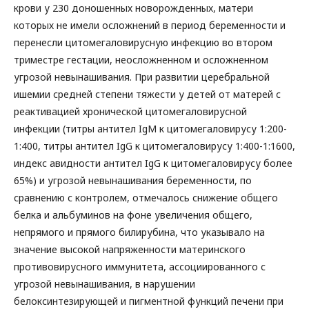
крови у 230 доношенных новорожденных, матери
которых не имели осложнений в период беременности и
перенесли цитомегаловирусную инфекцию во втором
триместре гестации, неосложненном и осложненном
угрозой невынашивания. При развитии церебральной
ишемии средней степени тяжести у детей от матерей с
реактивацией хронической цитомегаловирусной
инфекции (титры антител IgM к цитомегаловирусу 1:200-
1:400, титры антител IgG к цитомегаловирусу 1:400-1:1600,
индекс авидности антител IgG к цитомегаловирусу более
65%) и угрозой невынашивания беременности, по
сравнению с контролем, отмечалось снижение общего
белка и альбуминов на фоне увеличения общего,
непрямого и прямого билирубина, что указывало на
значение высокой напряженности материнского
противовирусного иммунитета, ассоциированного с
угрозой невынашивания, в нарушении
белоксинтезирующей и пигментной функций печени при