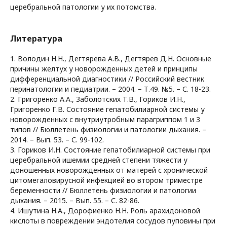
церебральной патологии у их потомства.
Литература
1. Володин Н.Н., Дегтярева А.В., Дегтярев Д.Н. Основные
причины желтух у новорожденных детей и принципы
дифференциальной диагностики // Российский вестник
перинатологии и педиатрии. – 2004. – Т.49. №5. – С. 18-23.
2. Григоренко А.А., Заболотских Т.В., Гориков И.Н.,
Григоренко Г.В. Состояние гепатобилиарной системы у
новорожденных с внутриутробным парагриппом 1 и 3
типов // Бюллетень физиологии и патологии дыхания. –
2014. – Вып. 53. – С. 99-102.
3. Гориков И.Н. Состояние гепатобилиарной системы при
церебральной ишемии средней степени тяжести у
доношенных новорожденных от матерей с хронической
цитомегаловирусной инфекцией во втором триместре
беременности // Бюллетень физиологии и патологии
дыхания. – 2015. – Вып. 55. – С. 82-86.
4. Ишутина Н.А., Дорофиенко Н.Н. Роль арахидоновой
кислоты в повреждении эндотелия сосудов пуповины при