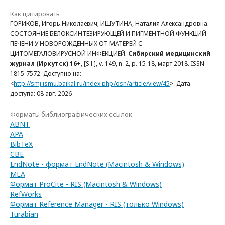
Как цитировать
ГОРИКОВ, Игорь Николаевич; ИШУТИНА, Наталия Александровна.
СОСТОЯНИЕ БЕЛОКСИНТЕЗИРУЮЩЕЙ И ПИГМЕНТНОЙ ФУНКЦИЙ
ПЕЧЕНИ У НОВОРОЖДЕННЫХ ОТ МАТЕРЕЙ С
ЦИТОМЕГАЛОВИРУСНОЙ ИНФЕКЦИЕЙ.
Сибирский медицинский
журнал (Иркутск) 16+
, [S.l.], v. 149, n. 2, p. 15-18, март 2018. ISSN
1815-7572. Доступно на:
<
http://smj.ismu.baikal.ru/index.php/osn/article/view/45
>. Дата
доступа: 08 авг. 2026
Форматы библиографических ссылок
ABNT
APA
BibTeX
CBE
EndNote - формат EndNote (Macintosh & Windows)
MLA
Формат ProCite - RIS (Macintosh & Windows)
RefWorks
Формат Reference Manager - RIS (только Windows)
Turabian