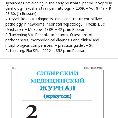
syndromes developing in the early postnatal period // Voprosy
ginekologii, akusherstva i perinatologii. – 2009. – Vol. 8 (4). – P.
28-30. (in Russian)
7. Uryvchikov G.A. Diagnosis, clinic and treatment of liver
pathology in newborns (neonatal hepatology): Thesis DSc
(Medicine). – Moscow, 1989. – 42 p. (in Russian)
8. Tsinzerling V.A. Perinatal infections. Questions of
pathogenesis, morphological diagnosis and clinical and
morphological comparisons: A practical guide . – St.
Petersburg: Elbi SPb., 2002. – 352 p. (in Russian)