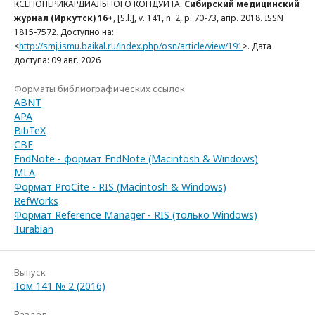
КСЕНОПЕРИКАРДИАЛЬНОГО КОНДУИТА.
Сибирский медицинский
журнал (Иркутск) 16+
, [S.l.], v. 141, n. 2, p. 70-73, апр. 2018. ISSN
1815-7572. Доступно на:
<
http://smj.ismu.baikal.ru/index.php/osn/article/view/191
>. Дата
доступа: 09 авг. 2026
Форматы библиографических ссылок
ABNT
APA
BibTeX
CBE
EndNote - формат EndNote (Macintosh & Windows)
MLA
Формат ProCite - RIS (Macintosh & Windows)
RefWorks
Формат Reference Manager - RIS (только Windows)
Turabian
Выпуск
Том 141 № 2 (2016)
Раздел