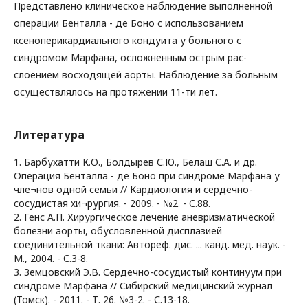
Представлено клиническое наблюдение выполненной
операции Бенталла - де Боно с использованием
ксеноперикардиального кондуита у больного с
синдромом Марфана, осложненным острым рас-
слоением восходящей аорты. Наблюдение за больным
осуществлялось на протяжении 11-ти лет.
Литература
1. Барбухатти К.О., Болдырев С.Ю., Белаш С.А. и др.
Операция Бенталла - де Боно при синдроме Марфана у
чле¬нов одной семьи // Кардиология и сердечно-
сосудистая хи¬рургия. - 2009. - №2. - С.88.
2. Генс А.П. Хирургическое лечение аневризматической
болезни аорты, обусловленной дисплазией
соединительной ткани: Автореф. дис. ... канд. мед. наук. -
М., 2004. - С.3-8.
3. Земцовский Э.В. Сердечно-сосудистый континуум при
синдроме Марфана // Сибирский медицинский журнал
(Томск). - 2011. - Т. 26. №3-2. - С.13-18.