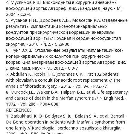
4. Муслимов Р.Ш. Биокондуиты в хирургии аневризмы
восходящей аорты: Автореф. дис. . канд. мед. наук. - М.,
2004. - С.2-4.
5. Русанов Н.И., Дорофеев А.В., Мовсесян Р.А. Отдаленные
результаты имплантации ксеноперикардиальных
кондуитов при хирургической коррекции аневризмы
восходящей аор¬ты // Грудная и сердечно-сосудистая
хирургия. - 2010. - №2. - С.29-30.
6. Фунг З.Х.Ш. Отдаленные результаты имплантации ксе-
ноперикардиальных кондуитов при хирургической
коррек¬ции аневризмы восходящей аорты: Автореф. дис.
... канд. мед. наук. - М., 2012. - С.3-7.
7. Abdullah K., Robin H.H., Johonnes C.K. First 102 patients
with biovalsalva conduit for aortic root replacement // The
annals of thoracic surgery. - 2012. - Vol. 94. - P72-77.
8. Murdock J.L., Walker B.A., Halpern B.L., et al. Life expectancy
and causes of death in the Marfan syndrome // N EnglJ Med. -
1972. - Vol. 286 - P.804-808.
REFERENCES
1. Barbukhatii K. O., Boldyrev S. Iu., Belash S. A., et al. Bentall -
De Bono operation in patients with Marfan's syndrome from
one family // Kardiologiia i serdechno-sosudistaia khirurgiia. -
2009. - №2 - P.88. (in Russian)