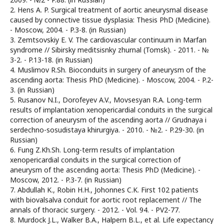
2. Hens A. P. Surgical treatment of aortic aneurysmal disease
caused by connective tissue dysplasia: Thesis PhD (Medicine).
- Moscow, 2004. - P.3-8. (in Russian)
3. Zemtsovskiy E. V. The cardiovascular continuum in Marfan
syndrome // Sibirsky meditsisnky zhurnal (Tomsk). - 2011. - №
3-2. - P.13-18. (in Russian)
4. Muslimov R.Sh. Bioconduits in surgery of aneurysm of the
ascending aorta: Thesis PhD (Medicine). - Moscow, 2004. - P.2-
3. (in Russian)
5. Rusanov N.I., Dorofeyev A.V., Movsesyan R.A. Long-term
results of implantation xenopericardial conduits in the surgical
correction of aneurysm of the ascending aorta // Grudnaya i
serdechno-sosudistaya khirurgiya. - 2010. - №2. - P.29-30. (in
Russian)
6. Fung Z.Kh.Sh. Long-term results of implantation
xenopericardial conduits in the surgical correction of
aneurysm of the ascending aorta: Thesis PhD (Medicine). -
Moscow, 2012. - P.3-7. (in Russian)
7. Abdullah K., Robin H.H., Johonnes C.K. First 102 patients
with biovalsalva conduit for aortic root replacement // The
annals of thoracic surgery. - 2012. - Vol. 94. - PV2-77.
8. Murdock J.L., Walker B.A., Halpern B.L., et al. Life expectancy