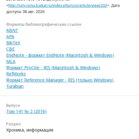
<
http://smj.ismu.baikal.ru/index.php/osn/article/view/203
>. Дата
доступа: 08 авг. 2026
Форматы библиографических ссылок
ABNT
APA
BibTeX
CBE
EndNote - формат EndNote (Macintosh & Windows)
MLA
Формат ProCite - RIS (Macintosh & Windows)
RefWorks
Формат Reference Manager - RIS (только Windows)
Turabian
Выпуск
Том 141 № 2 (2016)
Раздел
Хроника, информация