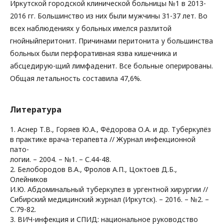
Иркутской городской клинической больницы №1 в 2013-
2016 гг. Большинство из них были мужчины 31-37 лет. Во
всех наблюдениях у больных имелся разлитой
гнойныйперитонит. Причинами перитонита у большинства
больных были перфоративная язва кишечника и
абсцедирую-щий лимфаденит. Все больные оперированы.
Общая летальность составила 47,6%.
Литература
1. Аснер Т.В., Горяев Ю.А., Фёдорова О.А. и др. Туберкулёз
в практике врача-терапевта // Журнал инфекционной
пато-
логии. – 2004. – №1. – С.44-48.
2. Белобородов В.А., Фролов А.П., Цоктоев Д.Б.,
Олейников
И.Ю. Абдоминальный туберкулез в ургентной хирургии //
Сибирский медицинский журнал (Иркутск). – 2016. – №2. –
C.79-82.
3. ВИЧ-инфекция и СПИД: национальное руководство