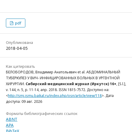
pdf
Опубликована
2018-04-05
Как цитировать
БЕЛОБОРОДОВ, Владимир Анатольевич et al. АБДОМИНАЛЬНЫЙ
ТУБЕРКУЛЕЗ У ВИЧ- ИНФИЦИРОВАННЫХ БОЛЬНЫХ В УРГЕНТНОЙ
ХИРУРГИИ.
Сибирский медицинский журнал (Иркутск) 16+
, [S.l.],
v. 144, n. 5, p. 11-14, апр. 2018. ISSN 1815-7572. Доступно на:
<
http://smj.ismu.baikal.ru/index.php/osn/article/view/118
>. Дата
доступа: 09 авг. 2026
Форматы библиографических ссылок
ABNT
APA
BibTeX