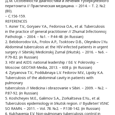
Д.М. Особенности диагностики и лечения туберкулезного
перитонита // Практическая медицина. − 2014. − Т. 2. №2
(80).
− С.156-159.
REFERENCES
1. Asner T.V., Goryaev Y.A., Fedorova O.A., et al. Tuberculosis
in the practice of general practitioner // Zhurnal Infectionnoj
Pathologii. – 2004. – №1. – P.44-48. (in Russian)
2. Beloborodov V.A., Frolov A.P., Tsoktoev D.B., Oleynikov I.Yu.
Abdominal tuberculosis at the HIV-infected patients in urgent
surgery // Sibirskij Medicinskij Zurnal (Irkutsk). – 2016. – №6. –
P.79-82. (in Russian)
3. HIV and AIDS: national leadership / Ed. V. Pokrovsky. –
Moscow: GEOTAR-Media, 2013. – 608 p. (in Russian)
4. Zyryanova T.V., Poddubnaya L.V. Fedorov M.V., Lipsky K.A.
Tuberculosis of the abdominal cavity in patients with
pulmonary
tuberculosis // Medicina i obrazovanie v Sibiri. – 2009. – №2. –
P.87-92. (in Russian)
5. Koshcheyev M.E., Galimov S.A., Zorkaltseva E.Yu., et al.
Tuberculosis epidemiology in Irkutsk region. // Byulleten’ VSNC
SO RAMN. – 2011. – Vol. 78. №2. – P.138-142. (in Russian)
6. Kulchavenia E.V. Non-pulmonary tuberculosis control in