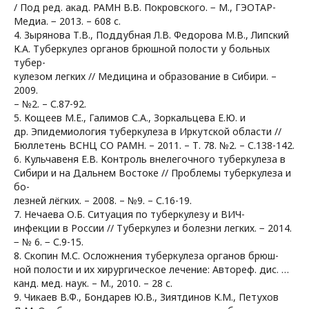
/ Под ред. акад. РАМН В.В. Покровского. − М., ГЭОТАР-
Медиа. − 2013. – 608 с.
4. Зырянова Т.В., Поддубная Л.В. Федорова М.В., Липский
К.А. Туберкулез органов брюшной полости у больных
тубер-
кулезом легких // Медицина и образование в Сибири. –
2009.
– №2. – С.87-92.
5. Кощеев М.Е., Галимов С.А., Зоркальцева Е.Ю. и
др. Эпидемиология туберкулеза в Иркутской области //
Бюллетень ВСНЦ СО РАМН. – 2011. – Т. 78. №2. – С.138-142.
6. Кульчавеня Е.В. Контроль внелегочного туберкулеза в
Сибири и на Дальнем Востоке // Проблемы туберкулеза и
бо-
лезней лёгких. – 2008. – №9. – С.16-19.
7. Нечаева О.Б. Ситуация по туберкулезу и ВИЧ-
инфекции в России // Туберкулез и болезни легких. − 2014.
− № 6. − С.9-15.
8. Скопин М.С. Осложнения туберкулеза органов брюш-
ной полости и их хирургическое лечение: Автореф. дис. …
канд. мед. наук. – М., 2010. – 28 с.
9. Чикаев В.Ф., Бондарев Ю.В., Зиятдинов К.М., Петухов