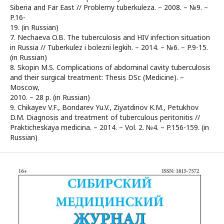
Siberia and Far East // Problemy tuberkuleza. – 2008. – №9. –
P.16-
19. (in Russian)
7. Nechaeva O.B. The tuberculosis and HIV infection situation
in Russia // Tuberkulez i bolezni legkih. – 2014. – №6. – P.9-15.
(in Russian)
8. Skopin M.S. Complications of abdominal cavity tuberculosis
and their surgical treatment: Thesis DSc (Medicine). –
Moscow,
2010. – 28 p. (in Russian)
9. Chikayev V.F., Bondarev Yu.V., Ziyatdinov K.M., Petukhov
D.M. Diagnosis and treatment of tuberculous peritonitis //
Prakticheskaya medicina. – 2014. – Vol. 2. №4. – P.156-159. (in
Russian)