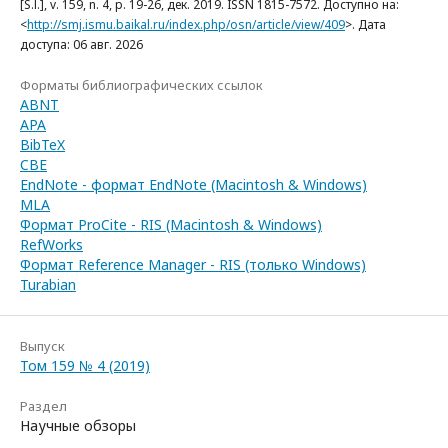
[S.l.], v. 159, n. 4, p. 19-26, дек. 2019. ISSN 1815-7572. Доступно на:
<
http://smj.ismu.baikal.ru/index.php/osn/article/view/409
>. Дата
доступа: 06 авг. 2026
Форматы библиографических ссылок
ABNT
APA
BibTeX
CBE
EndNote - формат EndNote (Macintosh & Windows)
MLA
Формат ProCite - RIS (Macintosh & Windows)
RefWorks
Формат Reference Manager - RIS (только Windows)
Turabian
Выпуск
Том 159 № 4 (2019)
Раздел
Научные обзоры