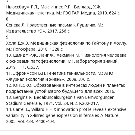
7
Ньюссбаум Р.Л., Мак-Иннес Р.Р., Виллард Х.Ф.
Медицинская генетика. М.: ГЭОТАР-Медиа, 2010. 624 с.
8
Сенека Л. Нравственные письма к Луцилию. М.:
Издательство «Э», 2017. 256 с.
9
Холл Дж.Э. Медицинская физиология по Гайтону и Холлу.
М.: Логосфера, 2018. 1328 с.
10. Шмидт Р.Ф., Ланг Ф., Хекманн М. Физиология человека
с основами патофизиологии. М.: Лаборатория знаний,
2019. Т. 1. С.537.
11. Эфроимсон В.П. Генетика гениальности. М.: АНО
«Журнал экология и жизнь», 2008. 376 с.
12. ЮНЕСКО. Образование в интересах людей и планеты:
подрастание устойчивого будущего для всех. 2016.
13. Bergins R. BeqabungalsErgebnis van Lemvorgungen.
Stadium Generale, 1971. Vol. 24. №2. P.202-217.
14. Carrel L., Willard H.F. X innovation profile reveals extensive
variability in X-linred gene expression in females // Nature.
2005. Vol. 434. P.400-404.