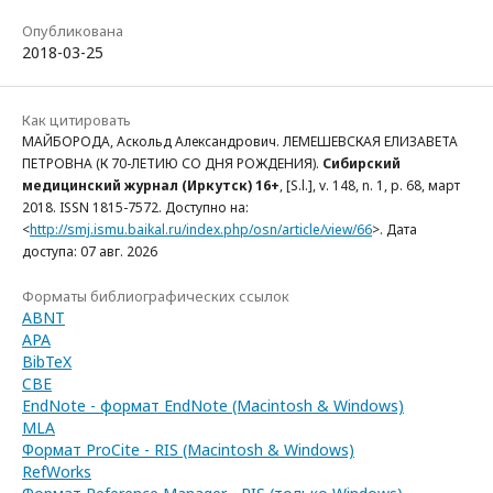
Опубликована
2018-03-25
Как цитировать
МАЙБОРОДА, Аскольд Александрович. ЛЕМЕШЕВСКАЯ ЕЛИЗАВЕТА
ПЕТРОВНА (К 70-ЛЕТИЮ СО ДНЯ РОЖДЕНИЯ).
Сибирский
медицинский журнал (Иркутск) 16+
, [S.l.], v. 148, n. 1, p. 68, март
2018. ISSN 1815-7572. Доступно на:
<
http://smj.ismu.baikal.ru/index.php/osn/article/view/66
>. Дата
доступа: 07 авг. 2026
Форматы библиографических ссылок
ABNT
APA
BibTeX
CBE
EndNote - формат EndNote (Macintosh & Windows)
MLA
Формат ProCite - RIS (Macintosh & Windows)
RefWorks