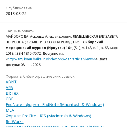
Опубликована
2018-03-25
Как цитировать
МАЙБОРОДА, Аскольд Александрович. ЛЕМЕШЕВСКАЯ ЕЛИЗАВЕТА
ПЕТРОВНА (К 70-ЛЕТИЮ СО ДНЯ РОЖДЕНИЯ).
Сибирский
медицинский журнал (Иркутск) 16+
, [S.l.], v. 148, n. 1, p. 68, март
2018. ISSN 1815-7572. Доступно на:
<
http://smj.ismu.baikal.ru/index.php/osn/article/view/66
>. Дата
доступа: 08 авг. 2026
Форматы библиографических ссылок
ABNT
APA
BibTeX
CBE
EndNote - формат EndNote (Macintosh & Windows)
MLA
Формат ProCite - RIS (Macintosh & Windows)
RefWorks